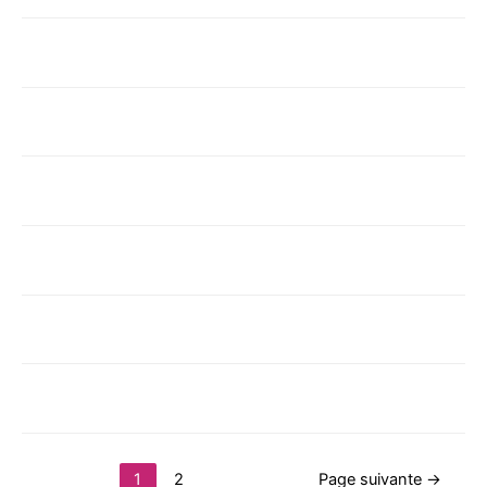
1
2
Page suivante
→